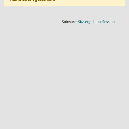
(Wird in
Software:
Sitzungsdienst
Session