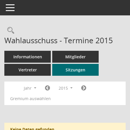
Toggle navigation
Rechercheauswahl
Wahlausschuss - Termine 2015
Informationen
Mitglieder
Vertreter
Sitzungen
Jahr
2015
Gremium auswählen
Keine Daten gefunden.