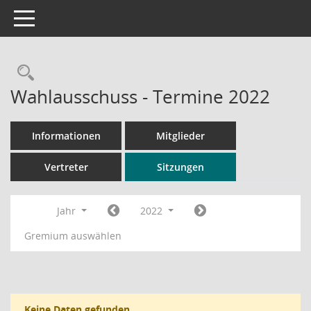
Toggle navigation
Rechercheauswahl
Wahlausschuss - Termine 2022
Informationen
Mitglieder
Vertreter
Sitzungen
Jahr
2022
Gremium auswählen
Keine Daten gefunden.