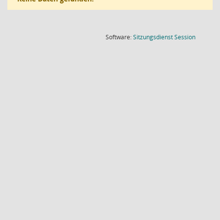
(Wird in
Software:
Sitzungsdienst
Session