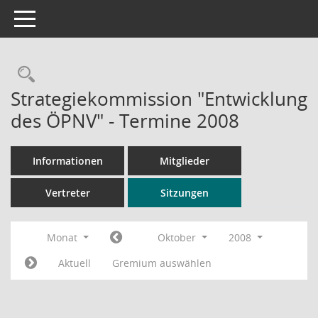
Toggle navigation
Rechercheauswahl
Strategiekommission "Entwicklung
des ÖPNV" - Termine 2008
Informationen
Mitglieder
Vertreter
Sitzungen
Monat
Oktober
2008
Aktuell
Gremium auswählen