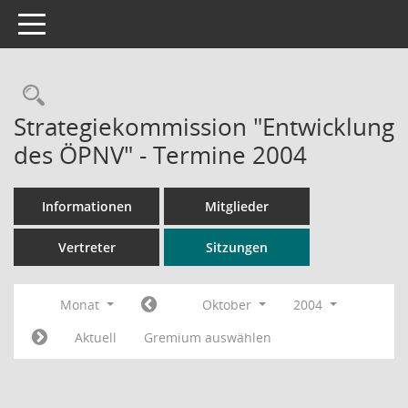
Toggle navigation
Rechercheauswahl
Strategiekommission "Entwicklung
des ÖPNV" - Termine 2004
Informationen
Mitglieder
Vertreter
Sitzungen
Monat
Oktober
2004
Aktuell
Gremium auswählen