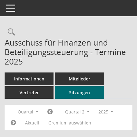
Toggle navigation
Rechercheauswahl
Ausschuss für Finanzen und
Beteiligungssteuerung - Termine
2025
Informationen
Mitglieder
Vertreter
Sitzungen
Quartal
Quartal 2
2025
Aktuell
Gremium auswählen