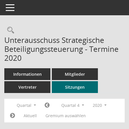
Toggle navigation
Rechercheauswahl
Unterausschuss Strategische
Beteiligungssteuerung - Termine
2020
Informationen
Mitglieder
Vertreter
Sitzungen
Quartal
Quartal 4
2020
Aktuell
Gremium auswählen