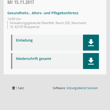
MI
15.11.2017
Gesundheits-, Alters- und Pflegekonferenz
14:00 Uhr
Verwaltungsgebäude Elberfeld, Raum 202, Neumarkt
10, 42103 Wuppertal
Einladung
Niederschrift gesamt
(Wird in
1 Satz
Software:
Sitzungsdienst
Session