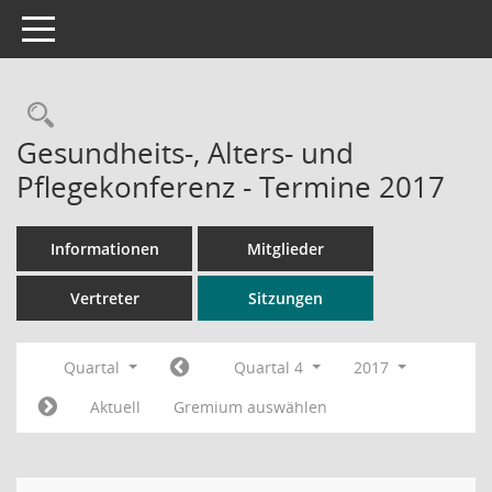
Toggle navigation
Rechercheauswahl
Gesundheits-, Alters- und
Pflegekonferenz - Termine 2017
Informationen
Mitglieder
Vertreter
Sitzungen
Quartal
Quartal 4
2017
Aktuell
Gremium auswählen