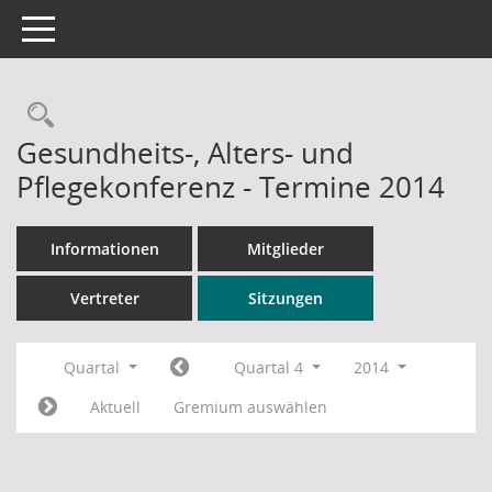
Toggle navigation
Rechercheauswahl
Gesundheits-, Alters- und
Pflegekonferenz - Termine 2014
Informationen
Mitglieder
Vertreter
Sitzungen
Quartal
Quartal 4
2014
Aktuell
Gremium auswählen