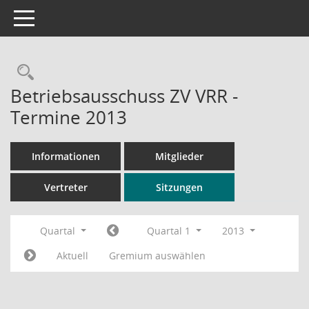
Toggle navigation
Rechercheauswahl
Betriebsausschuss ZV VRR -
Termine 2013
Informationen
Mitglieder
Vertreter
Sitzungen
Quartal
Quartal 1
2013
Aktuell
Gremium auswählen