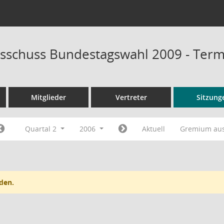
sschuss Bundestagswahl 2009 - Ter
Mitglieder
Vertreter
Sitzung
Quartal 2
2006
Aktuell
Gremium au
den.