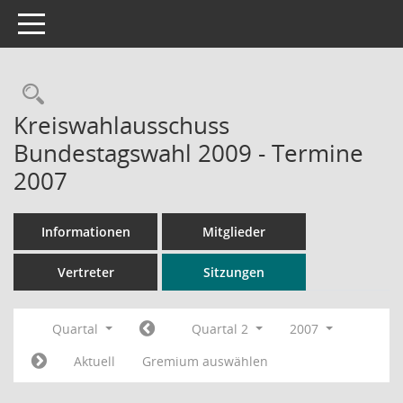
Toggle navigation
Rechercheauswahl
Kreiswahlausschuss
Bundestagswahl 2009 - Termine
2007
Informationen
Mitglieder
Vertreter
Sitzungen
Quartal
Quartal 2
2007
Aktuell
Gremium auswählen