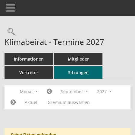
Toggle navigation
Rechercheauswahl
Klimabeirat - Termine 2027
Informationen
Mitglieder
Vertreter
Sitzungen
Monat
September
2027
Aktuell
Gremium auswählen
Keine Daten gefunden.