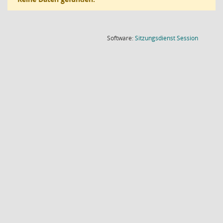
(Wird in
Software:
Sitzungsdienst
Session