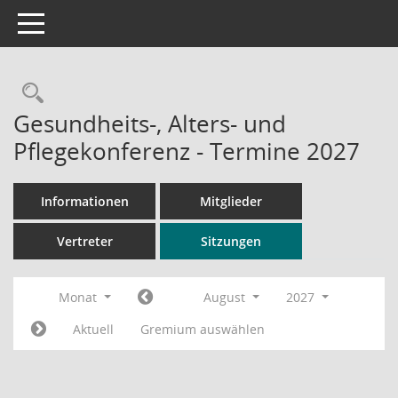
Toggle navigation
Rechercheauswahl
Gesundheits-, Alters- und
Pflegekonferenz - Termine 2027
Informationen
Mitglieder
Vertreter
Sitzungen
Monat
August
2027
Aktuell
Gremium auswählen