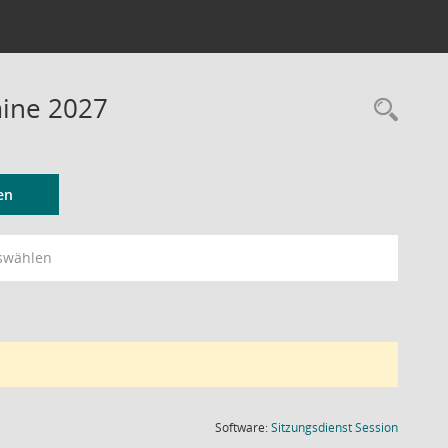
mine 2027
Rec
en
swählen
(Wird in
Software:
Sitzungsdienst
Session