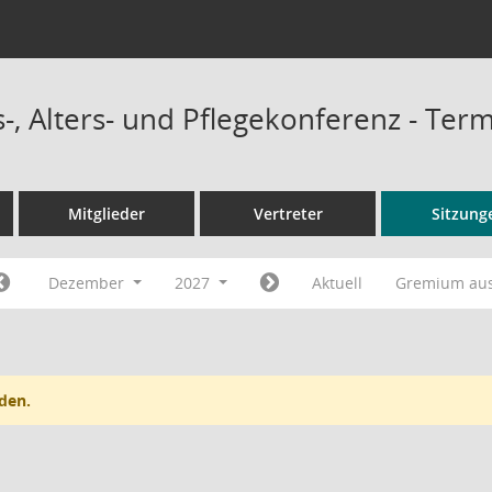
-, Alters- und Pflegekonferenz - Ter
Mitglieder
Vertreter
Sitzung
Dezember
2027
Aktuell
Gremium au
den.