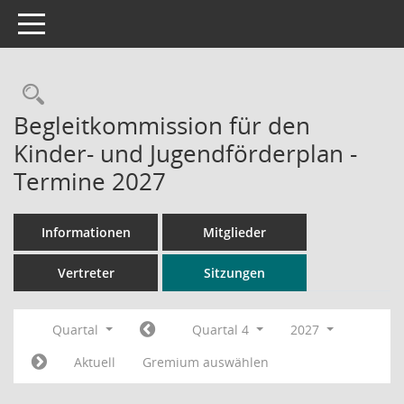
Toggle navigation
Rechercheauswahl
Begleitkommission für den
Kinder- und Jugendförderplan -
Termine 2027
Informationen
Mitglieder
Vertreter
Sitzungen
Quartal
Quartal 4
2027
Aktuell
Gremium auswählen