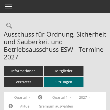
Toggle navigation
Rechercheauswahl
Ausschuss für Ordnung, Sicherheit
und Sauberkeit und
Betriebsausschuss ESW - Termine
2027
Informationen
Mitglieder
Vertreter
Sitzungen
Quartal
Quartal 1
2027
Aktuell
Gremium auswählen