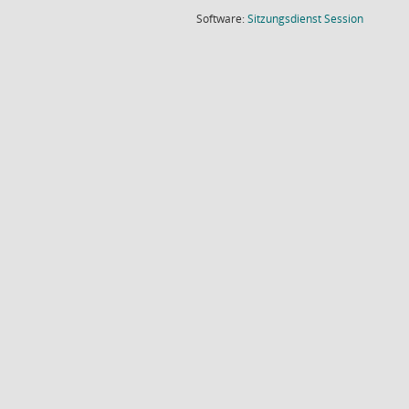
(Wird in
Software:
Sitzungsdienst
Session