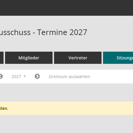
usschuss - Termine 2027
Mitglieder
Vertreter
Sitzung
2027
Gremium auswählen
den.