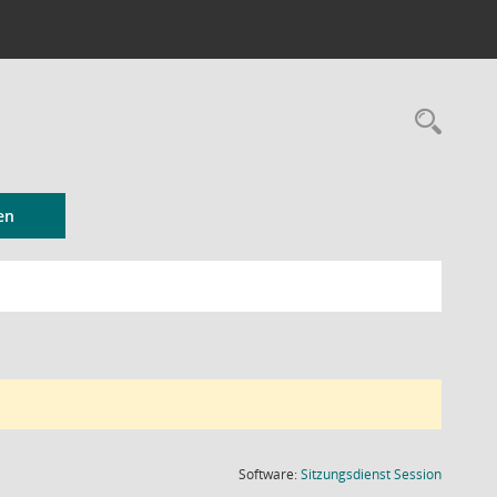
Rec
en
(Wird in
Software:
Sitzungsdienst
Session