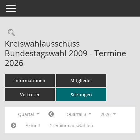
Toggle navigation
Rechercheauswahl
Kreiswahlausschuss
Bundestagswahl 2009 - Termine
2026
Informationen
Mitglieder
Vertreter
Sitzungen
Quartal
Quartal 3
2026
Aktuell
Gremium auswählen