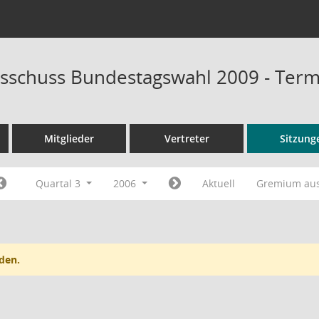
sschuss Bundestagswahl 2009 - Ter
Mitglieder
Vertreter
Sitzung
Quartal 3
2006
Aktuell
Gremium au
den.