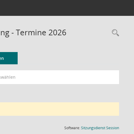
ung - Termine 2026
Rec
en
swählen
(Wird in
Software:
Sitzungsdienst
Session