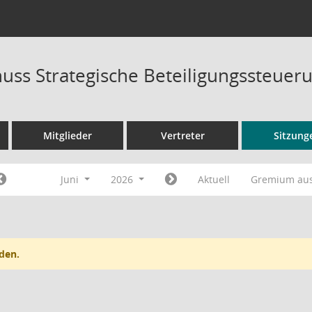
uss Strategische Beteiligungssteuer
Mitglieder
Vertreter
Sitzung
Juni
2026
Aktuell
Gremium au
den.