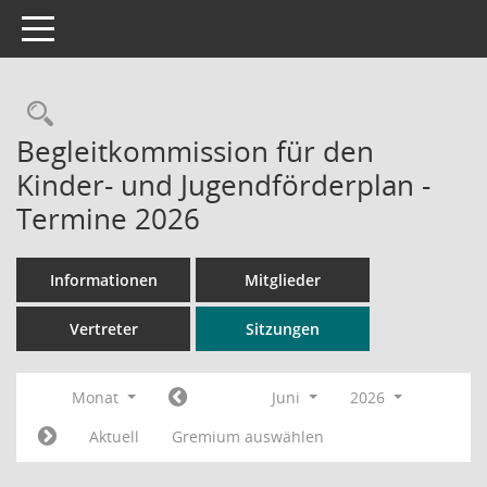
Toggle navigation
Rechercheauswahl
Begleitkommission für den
Kinder- und Jugendförderplan -
Termine 2026
Informationen
Mitglieder
Vertreter
Sitzungen
Monat
Juni
2026
Aktuell
Gremium auswählen