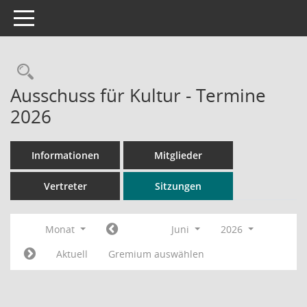
Toggle navigation
Rechercheauswahl
Ausschuss für Kultur - Termine
2026
Informationen
Mitglieder
Vertreter
Sitzungen
Monat
Juni
2026
Aktuell
Gremium auswählen