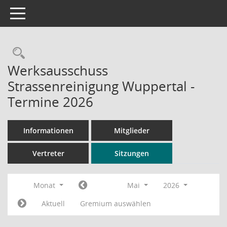
Toggle navigation
Rechercheauswahl
Werksausschuss
Strassenreinigung Wuppertal -
Termine 2026
Informationen
Mitglieder
Vertreter
Sitzungen
Monat
Mai
2026
Aktuell
Gremium auswählen