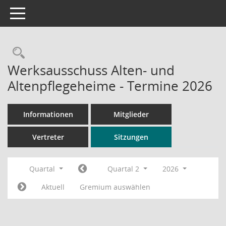
Toggle navigation
Rechercheauswahl
Werksausschuss Alten- und
Altenpflegeheime - Termine 2026
Informationen
Mitglieder
Vertreter
Sitzungen
Quartal
Quartal 2
2026
Aktuell
Gremium auswählen