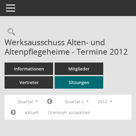
Toggle navigation
Rechercheauswahl
Werksausschuss Alten- und
Altenpflegeheime - Termine 2012
Informationen
Mitglieder
Vertreter
Sitzungen
Quartal
Quartal 2
2012
Aktuell
Gremium auswählen