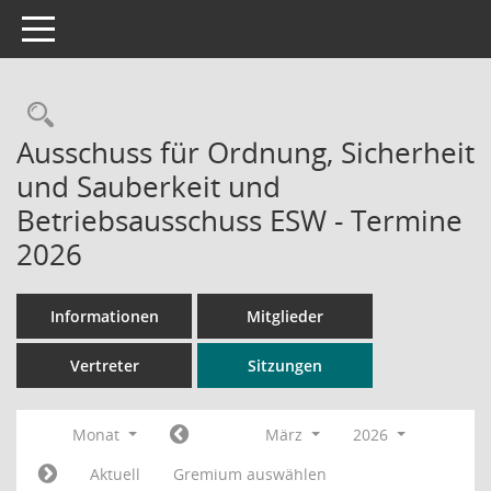
Toggle navigation
Rechercheauswahl
Ausschuss für Ordnung, Sicherheit
und Sauberkeit und
Betriebsausschuss ESW - Termine
2026
Informationen
Mitglieder
Vertreter
Sitzungen
Monat
März
2026
Aktuell
Gremium auswählen