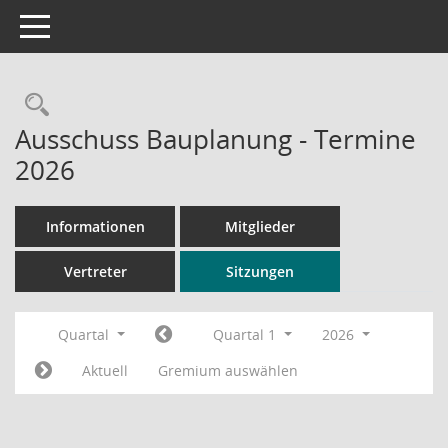
Toggle navigation
Rechercheauswahl
Ausschuss Bauplanung - Termine
2026
Informationen
Mitglieder
Vertreter
Sitzungen
Quartal
Quartal 1
2026
Aktuell
Gremium auswählen