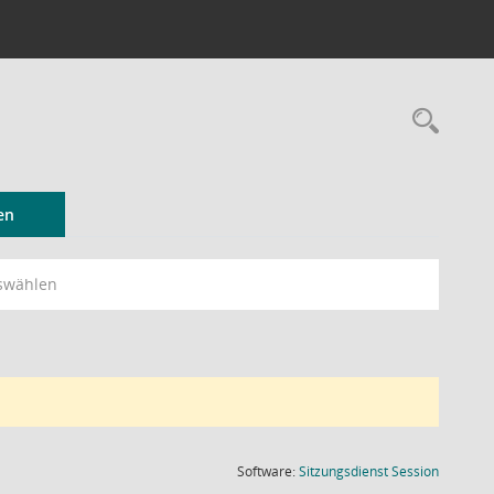
Rec
en
swählen
(Wird in
Software:
Sitzungsdienst
Session