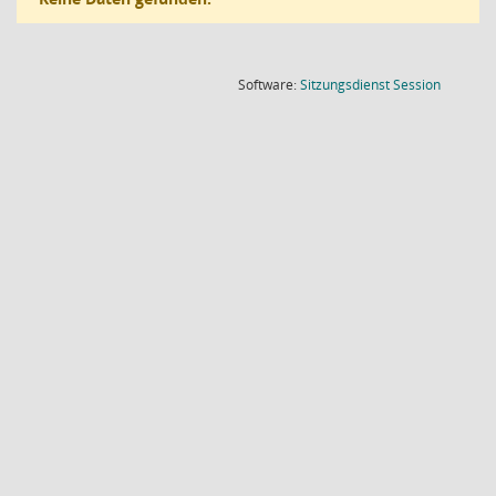
(Wird in
Software:
Sitzungsdienst
Session