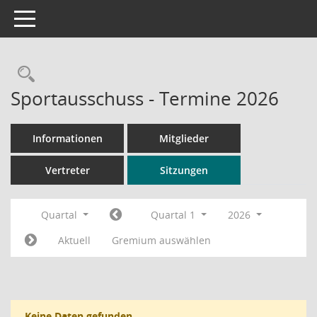
Toggle navigation
Rechercheauswahl
Sportausschuss - Termine 2026
Informationen
Mitglieder
Vertreter
Sitzungen
Quartal
Quartal 1
2026
Aktuell
Gremium auswählen
Keine Daten gefunden.