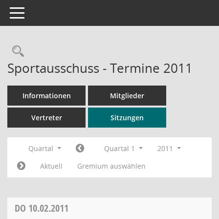
Toggle navigation
Rechercheauswahl
Sportausschuss - Termine 2011
Informationen
Mitglieder
Vertreter
Sitzungen
Quartal
Quartal 1
2011
Aktuell
Gremium auswählen
DO
10.02.2011