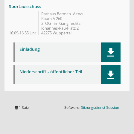
Sportausschuss
Rathaus Barmen -Altbau-
Raum A 260
2. OG - im Gang rechts -
Johannes-Rau-Platz 2
16:09-16:55 Uhr
42275 Wuppertal
Einladung
Niederschrift - öffentlicher Teil
(Wird in
1 Satz
Software:
Sitzungsdienst
Session