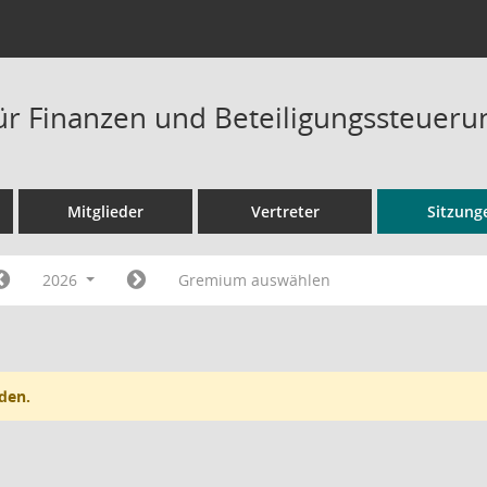
ür Finanzen und Beteiligungssteueru
Mitglieder
Vertreter
Sitzung
2026
Gremium auswählen
den.