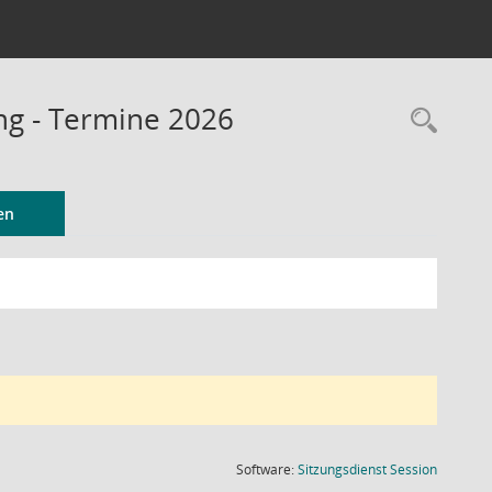
ng - Termine 2026
Rec
en
(Wird in
Software:
Sitzungsdienst
Session