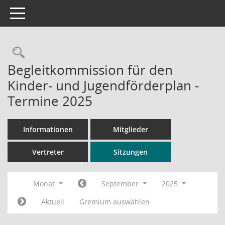
Toggle navigation
Rechercheauswahl
Begleitkommission für den
Kinder- und Jugendförderplan -
Termine 2025
Informationen
Mitglieder
Vertreter
Sitzungen
Monat
September
2025
Aktuell
Gremium auswählen