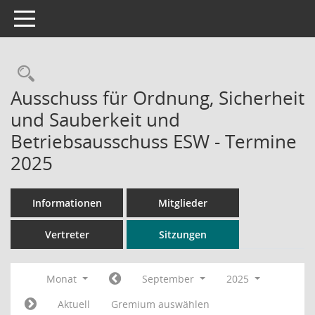
Toggle navigation
Rechercheauswahl
Ausschuss für Ordnung, Sicherheit
und Sauberkeit und
Betriebsausschuss ESW - Termine
2025
Informationen
Mitglieder
Vertreter
Sitzungen
Monat
September
2025
Aktuell
Gremium auswählen