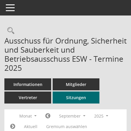
Toggle navigation
Rechercheauswahl
Ausschuss für Ordnung, Sicherheit
und Sauberkeit und
Betriebsausschuss ESW - Termine
2025
Informationen
Mitglieder
Vertreter
Sitzungen
Monat
September
2025
Aktuell
Gremium auswählen