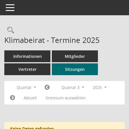
Toggle navigation
Rechercheauswahl
Klimabeirat - Termine 2025
Informationen
Mitglieder
Vertreter
Sitzungen
Quartal
Quartal 3
2025
Aktuell
Gremium auswählen
Keine Daten gefunden.