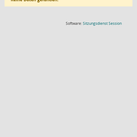
(Wird in
Software:
Sitzungsdienst
Session