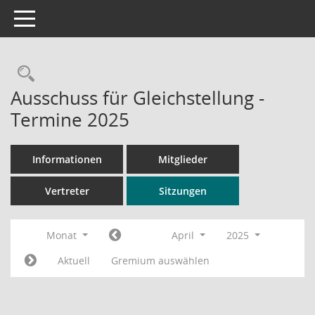
Toggle navigation
Rechercheauswahl
Ausschuss für Gleichstellung -
Termine 2025
Informationen
Mitglieder
Vertreter
Sitzungen
Monat
April
2025
Aktuell
Gremium auswählen