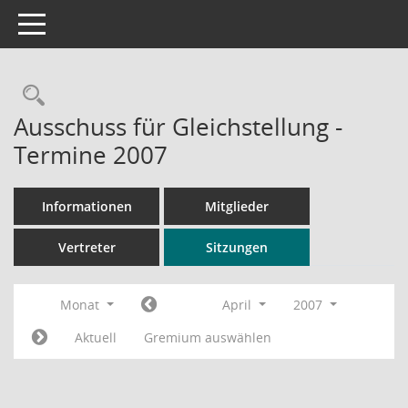
Toggle navigation
Rechercheauswahl
Ausschuss für Gleichstellung -
Termine 2007
Informationen
Mitglieder
Vertreter
Sitzungen
Monat
April
2007
Aktuell
Gremium auswählen