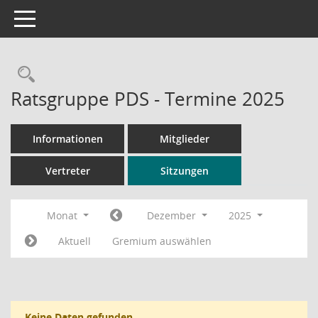
Toggle navigation
Rechercheauswahl
Ratsgruppe PDS - Termine 2025
Informationen
Mitglieder
Vertreter
Sitzungen
Monat
Dezember
2025
Aktuell
Gremium auswählen
Keine Daten gefunden.