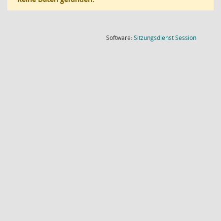
(Wird in
Software:
Sitzungsdienst
Session