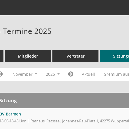
- Termine 2025
Mitglieder
Vertreter
Sitzung
November
2025
Aktuell
Gremium au
Sitzung
BV Barmen
18:00-18:45 Uhr
Rathaus, Ratssaal, Johannes-Rau-Platz 1, 42275 Wuppertal