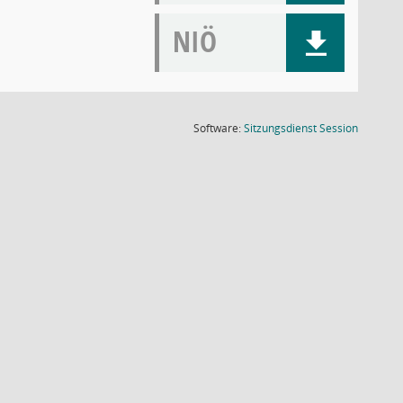
NIÖ
(Wird in
Software:
Sitzungsdienst
Session