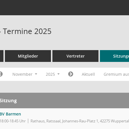
- Termine 2025
Mitglieder
Vertreter
Sitzung
November
2025
Aktuell
Gremium au
Sitzung
BV Barmen
18:00-18:45 Uhr
Rathaus, Ratssaal, Johannes-Rau-Platz 1, 42275 Wuppertal