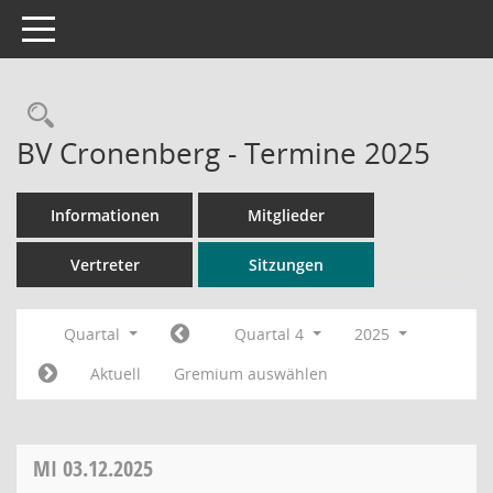
Toggle navigation
Rechercheauswahl
BV Cronenberg - Termine 2025
Informationen
Mitglieder
Vertreter
Sitzungen
Quartal
Quartal 4
2025
Aktuell
Gremium auswählen
MI
03.12.2025