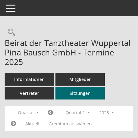
Toggle navigation
Rechercheauswahl
Beirat der Tanztheater Wuppertal
Pina Bausch GmbH - Termine
2025
Informationen
Mitglieder
Vertreter
Sitzungen
Quartal
Quartal 1
2025
Aktuell
Gremium auswählen