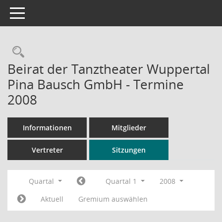
Toggle navigation
Rechercheauswahl
Beirat der Tanztheater Wuppertal
Pina Bausch GmbH - Termine
2008
Informationen
Mitglieder
Vertreter
Sitzungen
Quartal
Quartal 1
2008
Aktuell
Gremium auswählen