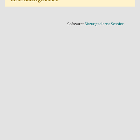
(Wird in
Software:
Sitzungsdienst
Session