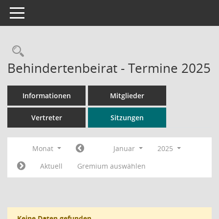
Toggle navigation
Rechercheauswahl
Behindertenbeirat - Termine 2025
Informationen
Mitglieder
Vertreter
Sitzungen
Monat
Januar
2025
Aktuell
Gremium auswählen
Keine Daten gefunden.