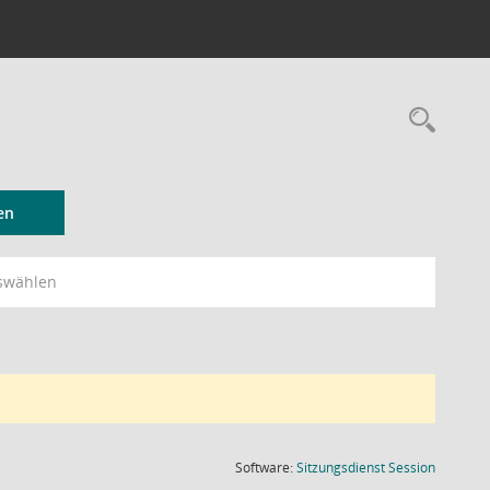
Rec
en
swählen
(Wird in
Software:
Sitzungsdienst
Session