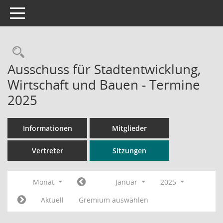
Toggle navigation
Rechercheauswahl
Ausschuss für Stadtentwicklung,
Wirtschaft und Bauen - Termine
2025
Informationen
Mitglieder
Vertreter
Sitzungen
Monat
Januar
2025
Aktuell
Gremium auswählen