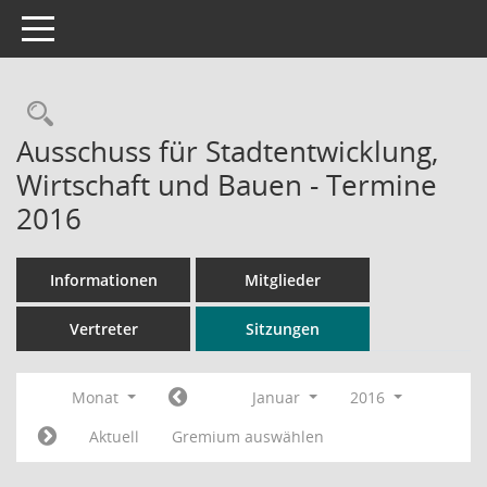
Toggle navigation
Rechercheauswahl
Ausschuss für Stadtentwicklung,
Wirtschaft und Bauen - Termine
2016
Informationen
Mitglieder
Vertreter
Sitzungen
Monat
Januar
2016
Aktuell
Gremium auswählen