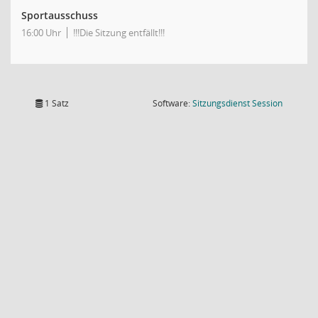
Sportausschuss
16:00 Uhr
!!!Die Sitzung entfällt!!!
(Wird in
1 Satz
Software:
Sitzungsdienst
Session