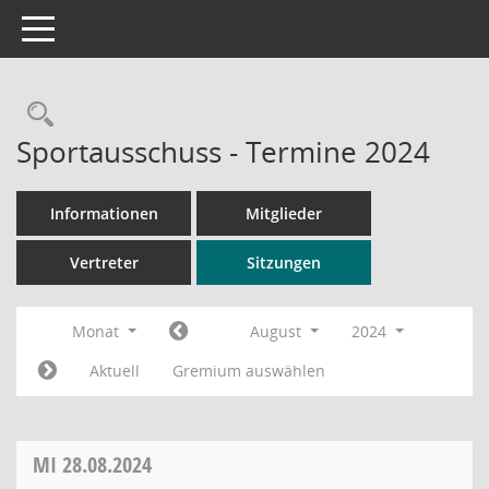
Toggle navigation
Rechercheauswahl
Sportausschuss - Termine 2024
Informationen
Mitglieder
Vertreter
Sitzungen
Monat
August
2024
Aktuell
Gremium auswählen
MI
28.08.2024