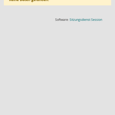
(Wird in
Software:
Sitzungsdienst
Session