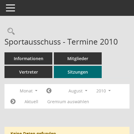
Toggle navigation
Rechercheauswahl
Sportausschuss - Termine 2010
Informationen
Mitglieder
Vertreter
Sitzungen
Monat
August
2010
Aktuell
Gremium auswählen
Keine Daten gefunden.